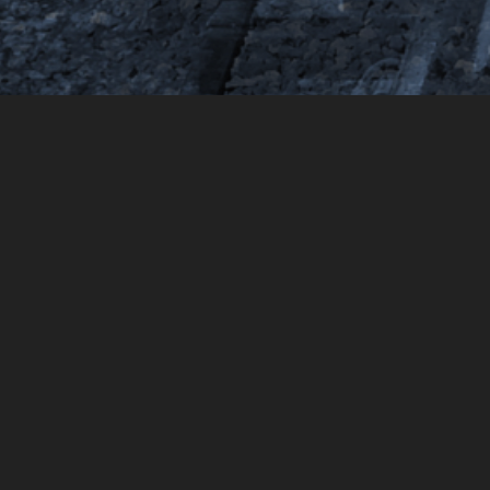
Somos una empresa regiomontana con más de 35 año
ofreciendo una mejor alternativa para el desarrollo de 
proyectos ferroviarios, contamos con programas de m
correctivo, rehabilitación y construcción de vías férre
precios accesibles.
Hemos realizado una gran diversidad de proyectos de
topográfico, factibilidad de construcción, diseño e inge
SCT y el ferrocarril hasta su construcción.