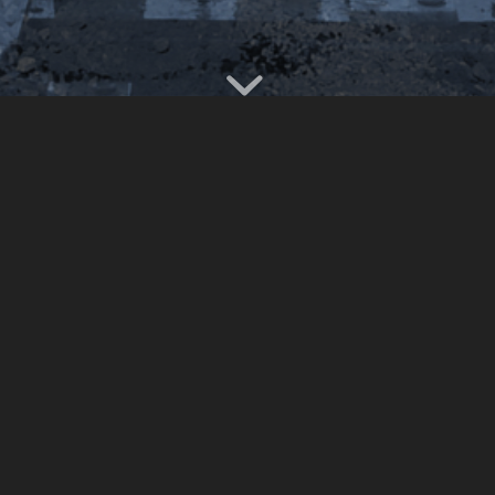
s de experiencia
Cumplimos con las especifi
tus actuales y futuros
garantizando los trabajos c
antenimiento preventivo,
teniendo como meta la tot
as de la más alta calidad a
la sociedad y la mejora con
sde el levantamiento
niería, trámites ante la