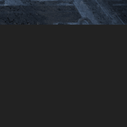
caciones que establece el ferrocarril para cada obra
on la calidad y eficiencia que el cliente merece,
al satisfacción. En FCV estamos comprometidos con
tinua de las redes ferroviarias.